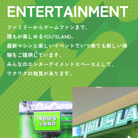
E
N
T
E
R
T
A
I
N
M
E
N
T
ファミリーからゲームファンまで、
誰もが楽しめるYOU'SLAND。
最新マシンと楽しいイベントでいつ来ても新しい体
験をご提供しています。
みんなのエンターテイメントスペースとして、
ワクワクの発見があります。