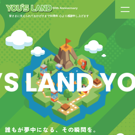
YOU’SLAND(ユーズランド)｜あそびの未来をNEXT LEVELへ
50th Anniversary
皆さまに支えられておかげさまで50周年 心より感謝申し上げます
 LAND YO
誰もが夢中になる、その瞬間を。