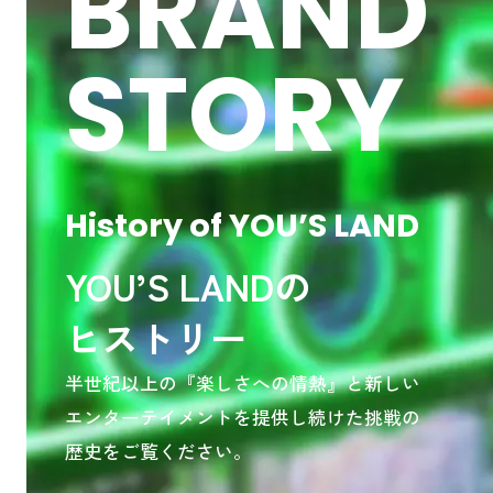
B
R
A
N
D
S
T
O
R
Y
History of YOU’S LAND
YOU’S LANDの
ヒストリー
半世紀以上の『楽しさへの情熱』と新しい
エンターテイメントを提供し続けた挑戦の
歴史をご覧ください。