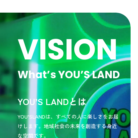
V
I
S
I
O
N
What’s YOU’S LAND
YOU’S LANDとは
YOU’SLANDは、すべての人に楽しさをお届
けします。地域社会の未来を創造する身近
な空間です。