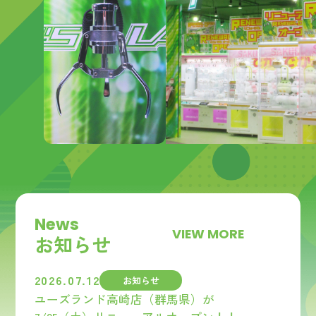
N
e
w
s
VIEW MORE
お
知
ら
せ
2026.07.12
お知らせ
ユーズランド高崎店（群馬県）が