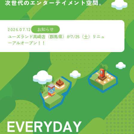
次世代のエンターテイメント空間。
お知らせ
2026.07.12
ユーズランド高崎店（群馬県）が7/25（土）リニュ
ーアルオープン！！
E
V
E
R
Y
D
A
Y