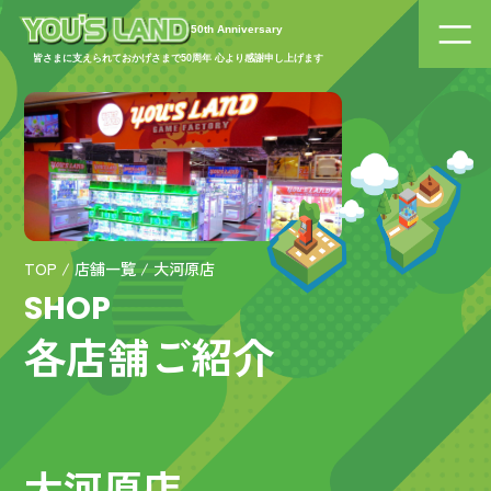
ユーズランド大河原店 | 宮城県のアミューズメント施設 | YOU’SLAND(ユーズランド)
50th Anniversary
皆さまに支えられておかげさまで50周年 心より感謝申し上げます
TOP
/
店舗一覧
/
大河原店
SHOP
各店舗ご紹介
大河原店